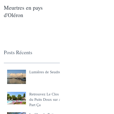
Meurtres en pays
La nature nous appelle,
d'Oléron
la nature nous rappelle..
Posts Récents
Lumières de Seudre
Retrouvez Le Clos
du Puits Doux sur A
Part Ça