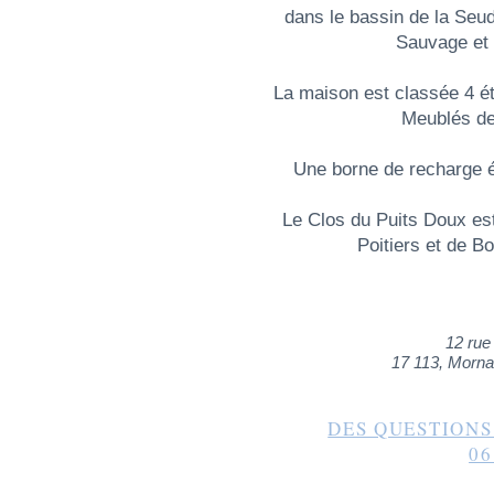
dans le bassin de la Seud
Sauvage et
La maison est classée 4 é
Meublés de
Une borne de recharge él
Le Clos du Puits Doux es
Poitiers et de B
12 rue
17 113, Morna
DES QUESTIONS
06