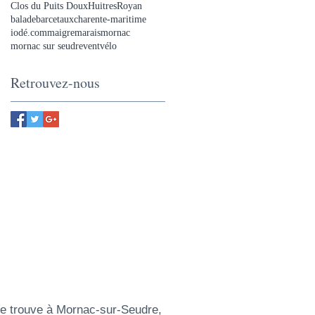
Clos du Puits Doux
Huitres
Royan
balade
bar
cetaux
charente-maritime
iodé.com
maigre
marais
mornac
mornac sur seudre
vent
vélo
Retrouvez-nous
se trouve à Mornac-sur-Seudre,