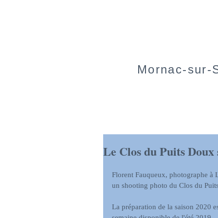
Mornac-sur-S
Le Clos du Puits Doux
Florent Fauqueux, photographe à La
un shooting photo du Clos du Puits
La préparation de la saison 2020 es
semaine disponible de l'été 2019.