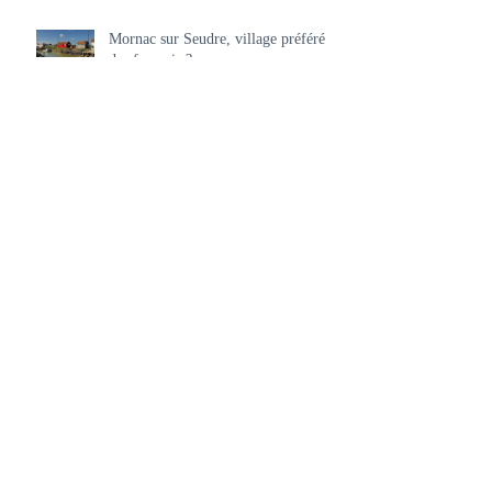
Mornac sur Seudre, village préféré
des français ?
Meurtres en pays d'Oléron
La nature nous appelle, la nature
nous rappelle...
C'est quoi être de Charente-Maritime
?