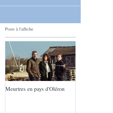
Posts à l'affiche
Meurtres en pays d'Oléron
La nature nous a
nature nous rappe