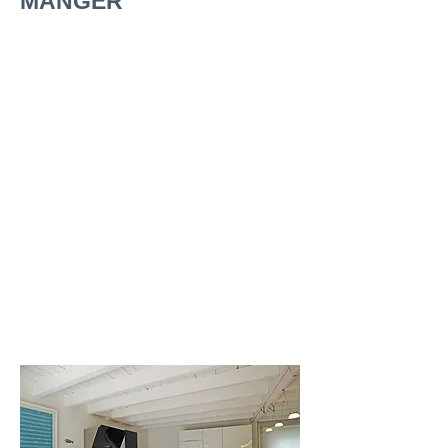
MANGER
La cuisine comprend tout
l'équipement nécessaire :
Plaque à induction Sauter et Hotte
Air Force
Four Neff
Micro-onde Bosch
Lave Vaisselle Neff
Frigidaire Whirlpool et espace
congélation 80 L
Cafetière, Grille pain, Nespresso
& Bouilloire
Vaisselle pour 12 personnes :
Villeroy et Boch et Bernardaud