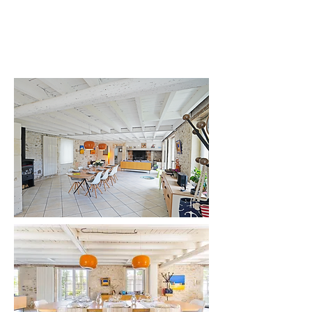
Buffet Ottawa de Bo Concept
Chaises Nows' Home
Canapé 3 places
Fauteuils Art Déco