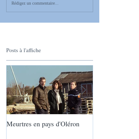
Rédigez un commentaire...
Posts à l'affiche
Meurtres en pays d'Oléron
La nature nous a
nature nous rappe